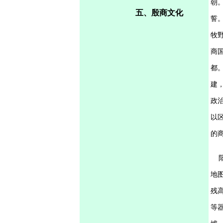
朝
五、殷商文化
誓。
牧
商
都
建
政
以
的
阳
地
残高
等