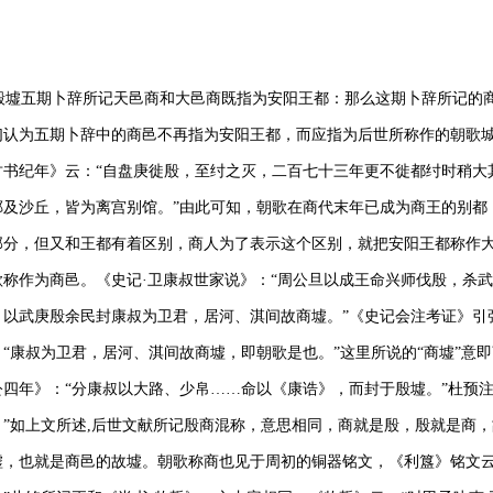
墟五期卜辞所记天邑商和大邑商既指为安阳王都：那么这期卜辞所记的
们认为五期卜辞中的商邑不再指为安阳王都，而应指为后世所称作的朝歌
竹书纪年》云：“自盘庚徙殷，至纣之灭，二百七十三年更不徙都纣时稍大
郸及沙丘，皆为离宫别馆。”由此可知，朝歌在商代末年已成为商王的别都
部分，但又和王都有着区别，商人为了表示这个区别，就把安阳王都称作
歌称作为商邑。《史记·卫康叔世家说》：“周公旦以成王命兴师伐殷，杀
，以武庚殷余民封康叔为卫君，居河、淇间故商墟。”《史记会注考证》引
：“康叔为卫君，居河、淇间故商墟，即朝歌是也。”这里所说的“商墟”意即
公四年》：“分康叔以大路、少帛……命以《康诰》，而封于殷墟。”杜预注
。”如上文所述
,后世文献所记殷商混称，意思相同，商就是
殷，殷就是商，
墟，也就是商邑的故墟。朝歌称商也见于周初的铜器铭文，《利簋》铭文云