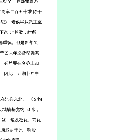
,王朝至于商郊牧野乃
“周车二百五十乘
,陈于
本纪》“诸侯毕从武王至
下说：“朝歌，纣所
都重镇。但是新都虽
，帝乙末年必曾移徙其
，必然要在名称上加
邑，因此，五期卜辞中
在淇县东北。”《文物
 米,城墙基宽约 50 米，
、盆、罐及板瓦、筒瓦
卫康叔封于此，称殷