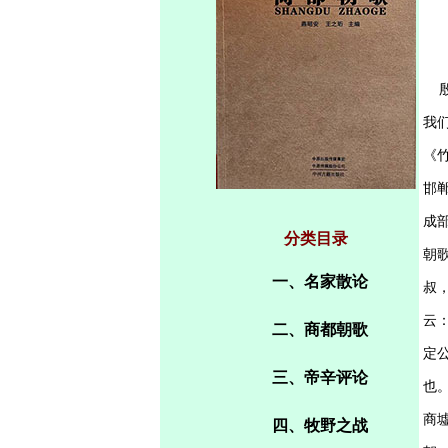
殷
我
《
邯
成
分类目录
朝
一、名家散论
叔
云
二、商都朝歌
定
三、帝辛评论
也
商
四、牧野之战