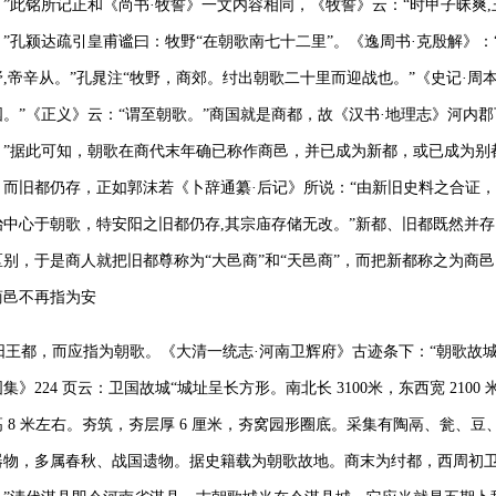
。”此铭所记正和《尚书·牧誓》一文内容相同，《牧誓》云：“时甲子昧爽
”
孔颍达疏引皇甫谧曰：牧野“在朝歌南七十二里”。《逸周书·克殷解》：
野,帝辛从。”孔晁注“牧野，商郊。纣出朝歌二十里而迎战
也。”《史记·周
国。”《正义》云：“谓至朝歌。”商国就是商都，故《汉书·地理志》河内郡
。”据此可知，朝歌在商代末年确已称作商邑，并已成为新都，或已成为别
，而旧都仍存，正如郭沫若《卜辞通纂·后记》所说：“由新旧史料之合证
治中心于朝歌，特安阳之旧都仍存
,其宗庙存储无改。”新都、
旧都既然并存
区别，于是商人就把旧都尊称为“大邑商”和“天邑商”，而把新都称之为商
商邑不再指为安
王都，而应指为朝歌。《大清一统志·河南卫辉府》古迹条下：“朝歌故城
图集》
224 页云：卫国故城“城址呈长方形。南北长 3100
米，东西宽
2100
 8 米左右。夯筑，夯层厚 6 厘米，
夯窝园形圈底。采集有陶鬲、瓮、豆
器物，多属春秋、战国遗物。据史籍载为朝歌故地。商末为纣都，西周初