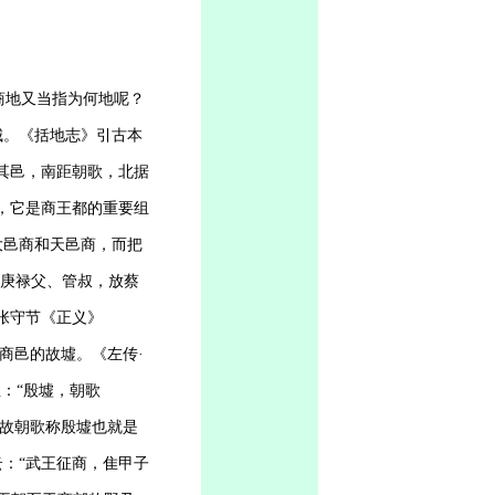
商地又当指为何地呢？
城。《括地志》引古本
其邑，南距朝歌，北据
，它是商王都的重要组
大邑商和天邑商，而把
武庚禄父、管叔，放蔡
张守节《正义》
商邑的故墟。《左传·
：“殷墟，朝歌
故朝歌称殷墟也就是
：“武王征商，隹甲子