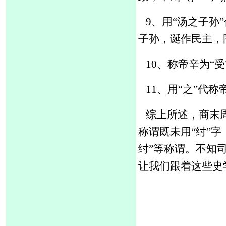
9、
用
“汤之子孙
子孙，诞作民主，
10、
称帝辛为
“
11、
用
“之”代
综上所述，商末周
称谓
既未用
“纣”字
纣”等称谓。
不知
让我们跟着这些史学