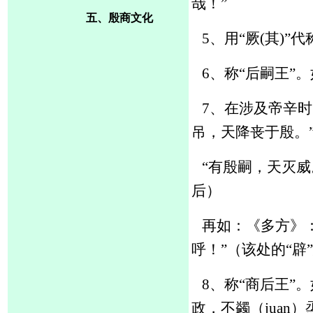
哉！”
五、殷商文化
5、用“厥(其)”
6、称
“后嗣王”。
7、在涉及帝辛时
吊，天降丧于殷。
“有殷嗣，天灭威
后）
再如：《多方》
呼！”（该处的“辟
8、
称
“商后王”
政，不蠲（juan