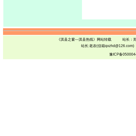
《淇县之窗---淇县热线》网站转载 站长
站长:老农(信箱qxzhd@126.com)
豫ICP备050004