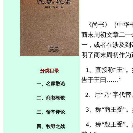
《尚书》（中华书
商末周初文章二十
一，或者在涉及到
明了商末周初作为
1、
直接称
“王”
分类目录
告于王曰……”
一、名家散论
2、用“乃”字代
二、商都朝歌
3、称“商王受”
三、帝辛评论
4、称
“殷王受”。
四、牧野之战