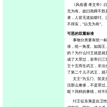
《风俗通
·孝文帝》
无为有。故曰尧舜不胜
者，人皆无道如桀纣。
不得实，“以无为有”。
可恶的双重标准
事物分类要有统一
准，统一角度。如国王
的？为什么纣王就是就
成了大罪过，皇帝们三
王十五而生武王，非法
了第二个儿子武王，就
文王
“为玉门、筑灵
活那么奢侈，不是罪过
呢？同样的事情，对不
纣王征东夷是自卫