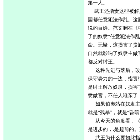
第一人。
武王还指责这些被解
国都任意犯法作乱。这
说的百姓。范文澜在《
了的奴隶“任意犯法作乱
命。无疑，这损害了贵
自然就影响了奴隶主做
都反对纣王。
这种先进与落后，
保守势力的一边，指责
是纣王解放奴隶，损害
隶做官，不任人唯亲了
如果伯夷站在奴隶
就是“残暴”，就是“昏暗
从今天的角度看，
是进步的，
.是超前的
武王为什么要如此