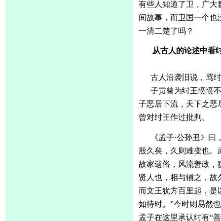
有些人知道了卫，广大
间故事，而卫国一个也
一清二楚了吗？
从古人的论述中看
古人沿袭旧说，骂
子贡曾为纣王愤愤
子恶居下流，天下之恶
曾对纣王作过批判。
《孟子
·公孙丑》曰
殷久矣，久则难变也。
故家遗俗，风流善政，
贤人也，相与辅之，故
而文王犹方百里起，是
如待时。”今时则易然也
孟子在这里承认纣有“