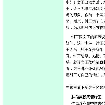
史》）文王出狱之后，
王，并不无愧疚地对文
虎的形象。作为一个国
笑。后来，纣王为了安
权，为巩固殷的后方作
纣王囚文王的原因
疑问。退一步讲，纣王
王之后，纣王又是赐牛
官。纣王憨厚、热情、
望。就连文王取得征伐
崇，纣王都不怀疑他另
用纣王对自已的信任，
在这里看不见纣王的残
从伯夷投周看纣王
伯夷叔齐是中国古