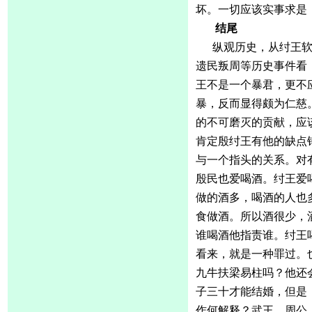
坏。一切应该实事求是
结尾
纵观历史，从纣王
遗民叛周等历史事件看
王不是一个暴君，更不
暴，反而显得颇为仁慈
的不可磨灭的贡献，应
肯定殷纣王有他的缺点
与一个指头的关系。对
殷民也爱喝酒。纣王爱
做的酒多，喝酒的人也
食做酒。所以酒很少，
谁喝酒他指责谁。纣王
看来，就是一种罪过。
九牛扶梁易柱吗？他还
子三十才能结婚，但是
作何解释？武王、周公