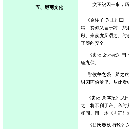
文王被囚一事，
五、殷商文化
《金楼子
·兴王》曰
纳。费仲又言于纣，想
殷。崇侯虎又谮之。纣
了殷的安全。
《史记
·殷本纪》曰
醢九侯。
鄂候争之强，辨之
纣囚西伯羑里。从此看
《史记
·周本纪》又
之，将不利于帝。帝纣
相同。同一本《史记》
《吕氏春秋
·行论》