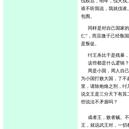
伐权后，明年，伐犬戎
谁不听我说，我就伐谁
包围。
同样是对自己国家
仁”，而且微子己经叛国
是叛徒。
纣王杀比干是残暴
这些都是什么逻辑
周是小国，周人自
为小国打败大国，了不
里，请除炮烙之刑，纣
说文王是三分天下有其
些说法不矛盾吗？
成者王，败者贼。
王，就说武王对，一切