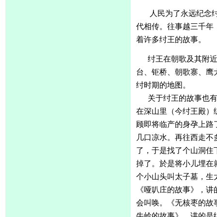
人民为了永远纪念
代相传。往事越三千年
着许多纣王的故事。
纣王在朝歌及其附
台、钜桥、朝歌寨、鹰
纣时期的地图。
关于纣王的故事也
在深山里（今纣王殿）
顾即将临产的身孕上路
几口凉水。再往西走不
了，于是找了个山洞住
掉了。於是将小儿埋在
个小山头叫太子墓，生
《哑叭庄的故事》，讲
会叫唤。《无核枣的故
牛岭的故事》，讲的是