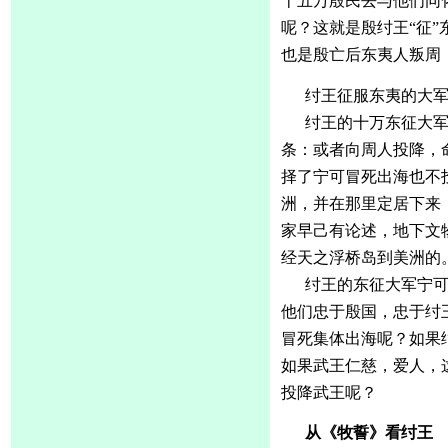
十五万殷民去与他们同
呢？这就是殷纣王
“征
也是殷亡后东夷人叛周
纣王征服东夷的大
纣王的十万东征大
条：或者向周人投降，
择了宁可冒死出海也不
洲，并在那里定居下来
家早己有论述，地下文
经天之浮桥岛到美洲的
纣王的东征大军宁
他们忠于殷国，忠于纣
冒死集体出海呢？如果
如果武王仁慈，爱人，
投降武王呢？
从《牧誓》看纣王