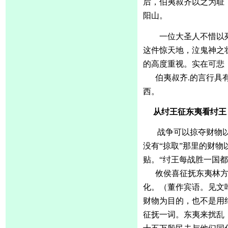
后，伯夷叔齐以之为耻
阳山。
一位大圣人不惜以
这件惊天地，泣鬼神之
的高度重视。实在可悲
伯夷叔齐
.的言行具
西。
从纣王征东夷看纣王
战争可以掠夺财物
没有
“掠取”那里的财
贴。“纣王每战胜一国
攸侯喜征抚东夷林
化。（董作宾语。见文
财物为目的，也不是用
征抚一词。东夷来扰乱