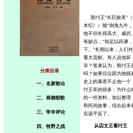
殷纣王
“长巨姣美”
本纪》）能“倒曳九牛
他不但长得高大、威武
有缺点，“知足以距谏
下。”长期以来，人们
重大贡献。有人说他坏
非？笔者认为，殷纣王
分类目录
吗？如果仅仅因为他残
史上的暴君不止他一个
一、名家散论
纣王坏的很多，为什么
的一些资料，加以整理
二、商都朝歌
和民间故事，综合起来
三、帝辛评论
实该平反了。
从囚文王看纣王
四、牧野之战