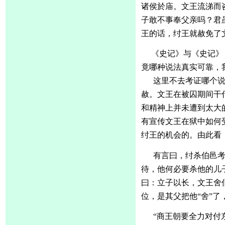
诸侯於庙。
文王流涕而
子敢不事奉父亲吗？君
王的话，纣王就赦免了
《史记》与《史记》
竟哪种说法真实可靠，
这里不去考证哪个
赦。文王在被囚期间干
和精神上并未遭到太大
有宣传文王在狱中如何
纣王的机会的。由此看
有言曰，纣杀伯邑
待，他何必要杀他的儿
曰：立子以长，文王舍
位，是其父把他“舍”
“商王朝要全力对付