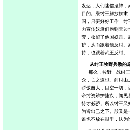
发达，人们迷信鬼神，
目的。殷纣王解放奴隶
国，只要好好工作，纣
力宣传奴隶们跑到天边
套，收留了他国奴隶。
护，从而跟着他反纣。
持，也跟着武王反纣。
从纣王牧野兵败的
那么，牧野一战纣
众，亡之道也。商纣由
骄傲自大，目空一切，
帝纣资辨护捷疾，闻见
恃才必骄。所以纣王又
为皆出已之下。殷又是
谁也不放在眼里，认为