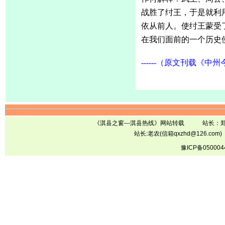
战胜了纣王，于是就利
依从前人。使纣王蒙受
在我们面前的一个历史
------（原文刊载《中州
《淇县之窗---淇县热线》网站转载 站长
站长:老农(信箱qxzhd@126.com)
豫ICP备050004