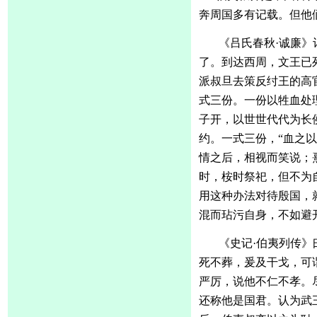
奔周国多有记载。但他
《吕氏春秋
·诚廉
了。到达西周，文王已
派叔旦去策反纣王的高
式三份。一份以牲血处
子开，以世世代代为长
约。一式三份，“血之
情之后，相视而笑说；
时，桉时祭祀，但不为
用这种办法对待殷国，
混而玷污自身，不如避
《史记
·伯夷列传》
死不葬，爰及干戈，可
严厉，说他不仁不孝。
还称他是国君。认为武