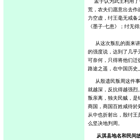
孟子认为武王利用了
荒，农夫们愿意出去作
力空虚，纣王毫无戒备
《墨子
·七患》；纣无
从这次叛乱的面来
的强度说，达到了几乎
可奈何，只得将他们迁
路途之遥，在中国历史
从殷遗民叛周这件
就越深，反抗得越强烈
叛亲离，独夫民贼，是
商国，商国百姓咸待於
从中也折射出，殷纣王
么坚决地判周。
从淇县地名和民间