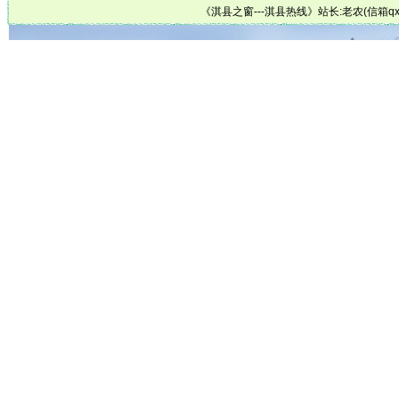
《淇县之窗---淇县热线》
站长:老农(信箱qxz