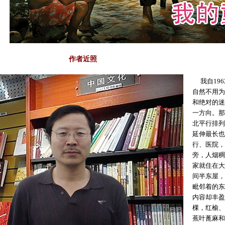
作者近照
我自
196
自然不用为
和绝对的迷
一方向。那
北平行排列
延伸最长也
行、医院，
旁，人烟稠
家就住在大
间半东屋，
毗邻着的东
内容却丰盈
棵，红榆、
蕉叶蓖麻和