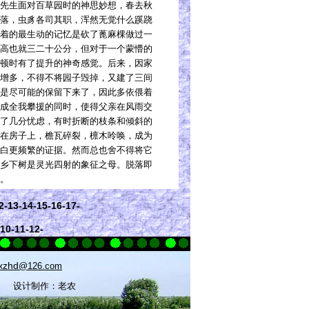
先生面对百草园时的神思妙想，春去秋
落，虫豸各司其职，浑然无觉什么蹊跷
着的最生动的记忆是砍了蓖麻棵做过一
高也就三二十公分，但对于一个蒙懵的
顿时有了提升的神奇感觉。后来，因家
增多，不得不将园子毁掉，又建了三间
是尽可能的保留下来了，因此多依偎着
成全我攀援的同时，使得父亲在风雨交
了几分忧虑，有时折断的枝条和倾斜的
在房子上，檐瓦碎裂，檩木呤唤，成为
白更频繁的证据。然而总也舍不得将它
乡下树是灵光四射的象征之母。脱落即
。
2
-13
-14
-15
-16
-17-
10-
11-
12-
xzhd
@126.com
！
设计制作：老农