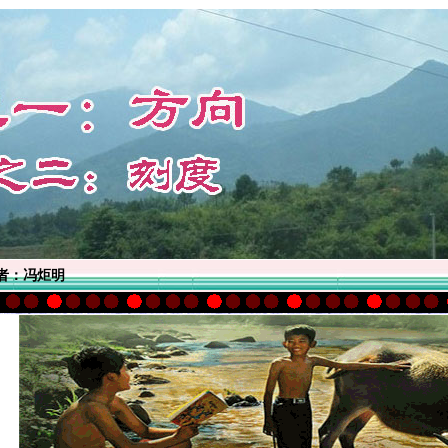
者：冯炬明