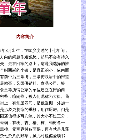
内容简介
2
年
8
月出生，在家乡度过的十七年间，
方向的问题作难犯愁，起码不会有持久
失。走在回家的路上，这是我选择的惟
个叫西岗的小镇，是真正的小，依南而
有前中后三条街，三条街以居中的街道
最敞亮，又因供销社、食品公司、银
食堂等所谓公家的单位建立在街的两
密些，喧闹些，被人们昵称为大街。我
街上，有堂屋四间，是低垂棚，外加一
是形象更萎缩的垂棚，用作厨房。倒是
园还值得多写几笔，其大小不过三分，
斑斓，有桃、杏、椿、楝、构树各一
黑槐、元宝枣树各两棵，再有就是几蓬
杂七杂八的野草，虽儿时也偏爱读书，