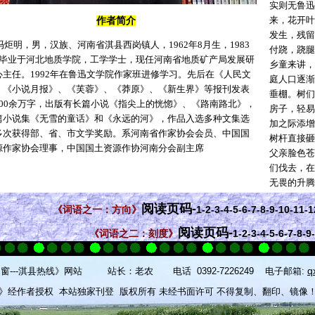
实则无鲁迅
来，花开叶
作者简介
发生，残留
冯炬明，男，汉族、河南省淇县西岗镇人，
1962
年
8
月生，
1983
付跷，跷腿
毕业于河北地质学院，工学学士，现任河南省地质矿产局发展研
乡童来讲，
心主任。
1992
年在鲁迅文学院作家班进修学习。先后在《人民文
庭人口逐渐
、《小说月报》、《芙蓉》、《莽原》、《新生界》等报刊发表
垂棚。树们
00
余万字，出版有长篇小说《指尖上的恍惚》、《路南路北》，
房子，轻易
篇小说集《无雪的童话》和《永远的河》，作品入选多种文集选
加之际添增
多次获得部、省、市文学奖励。系河南省作家协会会员、中国国
树杆直接砸
源作家协会理事，中国国土资源作协河南分会副主席
父亲脸色苍
们伐去，在
无畏的升腾
阅读页码-
《词语之一：方向》
1
-2
-3
-4
-5
-6
-7
-8
-9
-10
-11
-1
阅读页码-
《词语之二：刻度》
1-
2-
3-
4-
5-
6-
7-
8-
9-
q
窗---淇县热线》
网站
站长：老农
电话
0392-7226249
电子邮箱
:
》经作者授权 本站独家刊登 版权所有 未经书面许可 不得复制、翻印、镜像