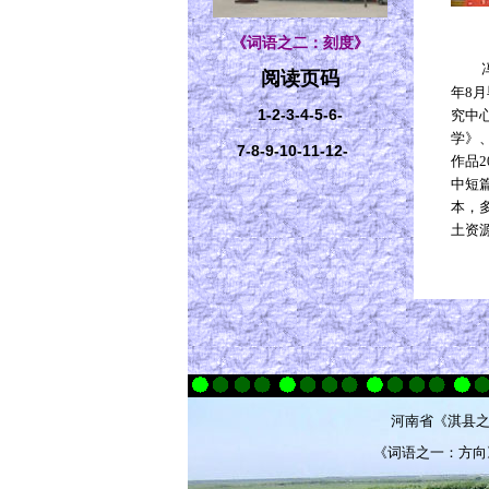
《词语之二：刻度》
阅读页码
年
8
月
1-
2-
3-
4-
5-
6-
究中
学》
7-
8-
9-
10-
11-
12-
作品
2
中短
本，
土资
河南省
《淇县之
《词语之一：方向